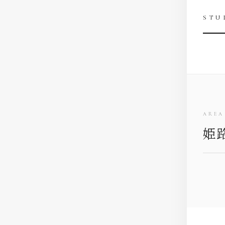
STU
AREA
姫