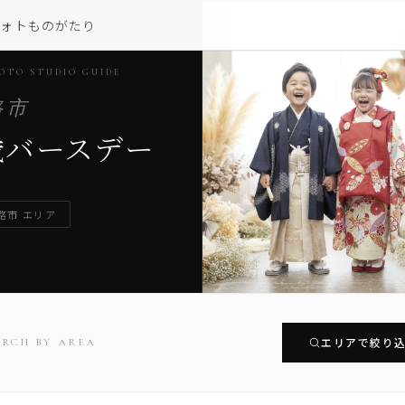
フォトものがたり
PHOTO STUDIO GU
OTO STUDIO GUIDE
路市
歳バースデー
路市 エリア
エリアで絞り
ARCH BY AREA