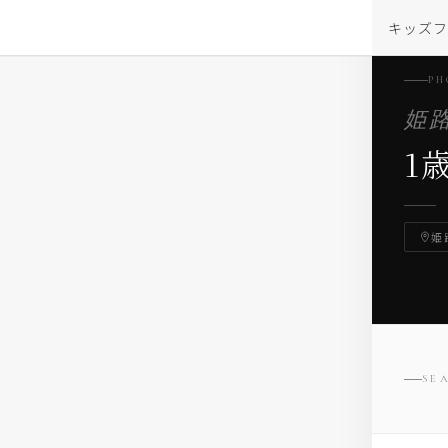
キッズ
PH
姫
1
姫
SE