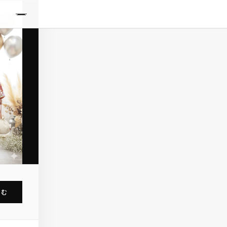
IDE
込む