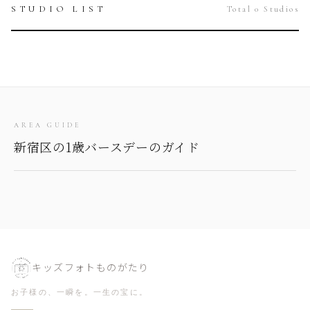
STUDIO LIST
Total 0 Studios
AREA GUIDE
新宿区の1歳バースデーのガイド
キッズフォトものがたり
お子様の、一瞬を。一生の宝に。