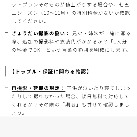
ットプランそのものが値上がりする場合や、七五
三シーズン（10〜11月）の特別料金がないか確認
してください。
きょうだい撮影の扱い：
兄弟・姉妹が一緒に写る
際、追加の撮影料や衣装代がかかるか？「1人分
の料金でOK」という言葉の範囲を明確にします。
【トラブル・保証に関わる確認】
再撮影・延期の規定：
子供が泣いたり寝てしまっ
たりして撮れなかった場合、後日無料で対応して
くれるか？その際の「期限」も併せて確認しまし
ょう。
急な体調不良時のキャンセル料：
子供の急な発熱
はつきものです。「当日朝何時までの連絡なら無