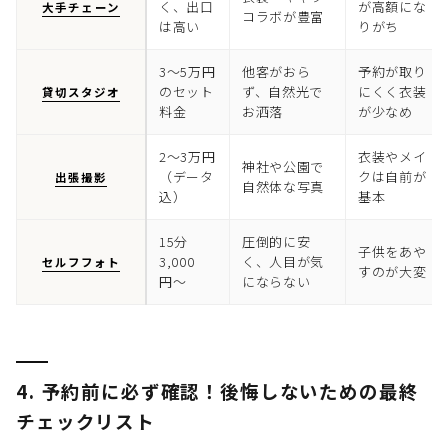
く、出口
が高額にな
大手チェーン
コラボが豊富
は高い
りがち
3〜5万円
他客がおら
予約が取り
のセット
ず、自然光で
にくく衣装
貸切スタジオ
料金
お洒落
が少なめ
2〜3万円
衣装やメイ
神社や公園で
（データ
クは自前が
出張撮影
自然体な写真
込）
基本
15分
圧倒的に安
子供をあや
3,000
く、人目が気
セルフフォト
すのが大変
円〜
にならない
4. 予約前に必ず確認！後悔しないための最終
チェックリスト