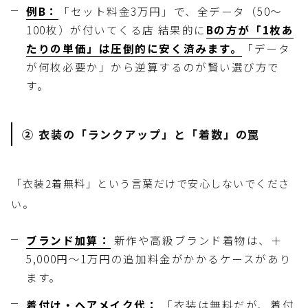
例B：
「セット料金3万円」で、全データ（50〜
100枚）が付いてくる店 結果的に
Bの方が「1枚あ
たりの単価」は圧倒的に安く済みます。
「データ
が何枚必要か」から逆算するのが賢い選び方で
す。
② 衣装の「ランクアップ」と「着数」の罠
「衣装2着無料」という言葉だけで安心しないでくださ
い。
ブランド加算：
新作や高級ブランド着物は、＋
5,000円〜1万円の追加料金がかかるケースがあり
ます。
着付け・ヘアメイク代：
「衣装は無料だが、着付