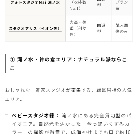
（衣装数
プラン
フォトスタジオMai 滝ノ水
型
No.1）
有
大高・徳
回遊
購入画
重（利便
スタジオアリス（イオン等）
型
像のみ
性）
① 滝ノ水・神の倉エリア：ナチュラル派ならこ
こ
おしゃれな一軒家スタジオが密集する、緑区屈指の人気
エリア。
ベビースタジオ緑：
滝ノ水にある完全貸切型のパ
イオニア。自然光を活かした「今っぽいくすみカ
ラー」の撮影が得意で、成海神社までも車で約10