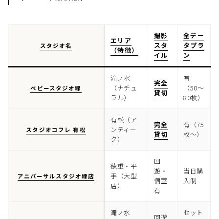
撮影
全デー
エリア
スタ
タプラ
スタジオ名
（特徴）
イル
ン
滝ノ水
有
完全
（ナチュ
（50〜
ベビースタジオ緑
貸切
ラル）
80枚）
有松（ア
完全
有（75
ンティー
スタジオコフレ 有松
貸切
枚〜）
ク）
回
徳重・平
遊・
当日購
手（大型
アニバーサルスタジオ緑店
個室
入制
店）
有
滝ノ水
セット
回遊