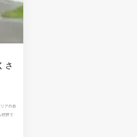
くさ
デリアのあ
も好評で