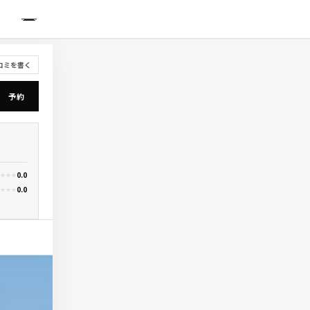
IDE
コミを書く
予約
0.0
★
★
★
0.0
★
★
★