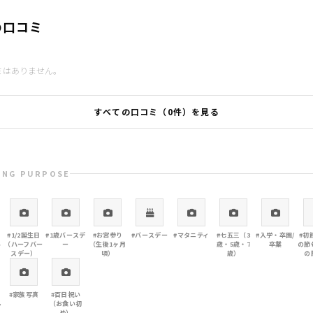
の口コミ
ミはありません。
すべての口コミ（0件）を見る
ING PURPOSE
#1/2誕生日
#1歳バースデ
#お宮参り
#バースデー
#マタニティ
#七五三（3
#入学・卒園/
#初
い
（ハーフバー
ー
（生後1ヶ月
歳・5歳・7
卒業
の節
スデー）
頃）
歳）
の
#家族写真
#百日祝い
ん
（お食い初
め）