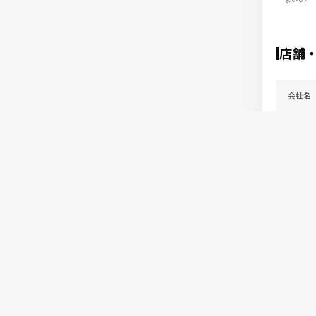
店舗
会社名
所在地
営業時
定休日
連絡先
マッ