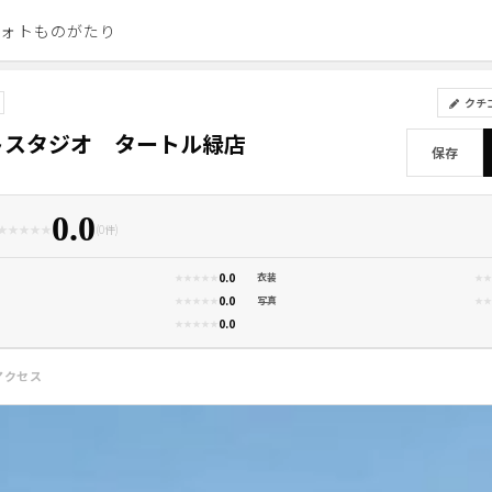
フォトものがたり
PHOTO STUDIO GU
クチ
トスタジオ タートル緑店
保存
0.0
★
★
★
★
★
(0件)
0.0
衣装
★
★
★
★
★
★
★
0.0
写真
★
★
★
★
★
★
★
0.0
★
★
★
★
★
アクセス