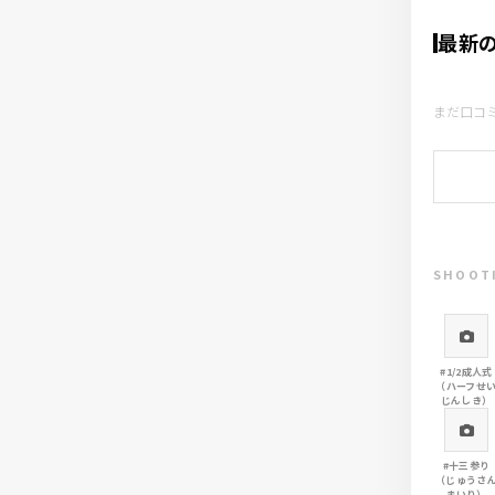
最新
まだ口コ
SHOOT
#1/2成人式
（ハーフせ
じんしき）
#十三参り
（じゅうさ
まいり）