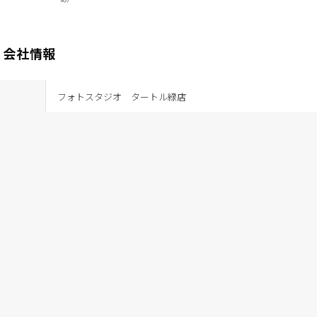
・会社情報
フォトスタジオ タートル緑店
〒458-0814 愛知県名古屋市緑区鶴が沢2-1111
間
9:00 - 18:00
不明
052-879-6771
プ