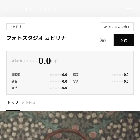
キッズフォトものがたり
PHOTO STUDIO GUIDE
クチコミを書く
スタジオ
フォトスタジオ カピリナ
保存
予約
0.0
★
★
★
★
★
(0件)
総合評価
0.0
0.0
雰囲気
衣装
★
★
★
★
★
★
★
★
★
★
0.0
0.0
接客
写真
★
★
★
★
★
★
★
★
★
★
0.0
価格
★
★
★
★
★
トップ
アクセス