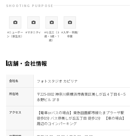
SHOOTING PURPOSE
#ニューボー
#マタニティ
#七五三（3
#入学・卒園/
ン（新生児）
歳・5歳・7
卒業
歳）
店舗・会社情報
会社名
フォトスタジオ カピリナ
所在地
〒225-0002 神奈川県横浜市青葉区美しが丘４丁目６−５
永野ビル 1F B
アクセス
【電車orバスの場合】東急田園都市線たまプラーザ駅
徒歩8分 バス停美しが丘五丁目 徒歩1分 【車の場合】
周辺のコインパーキング