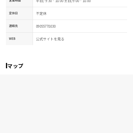
営業時間
平日/ 9:30‐18:00 土日/9:00‐18:00
定休日
不定休
連絡先
09055778030
WEB
公式サイトを見る
マップ