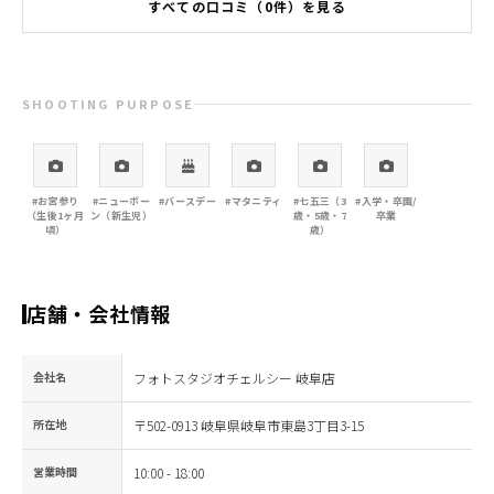
すべての口コミ（0件）を見る
SHOOTING PURPOSE
#お宮参り
#ニューボー
#バースデー
#マタニティ
#七五三（3
#入学・卒園/
（生後1ヶ月
ン（新生児）
歳・5歳・7
卒業
頃）
歳）
店舗・会社情報
会社名
フォトスタジオチェルシー 岐阜店
所在地
〒502-0913 岐阜県岐阜市東島3丁目3-15
営業時間
10:00 - 18:00