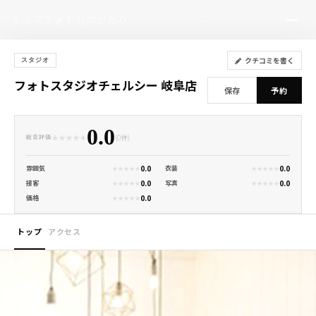
キッズフォトものがたり
PHOTO STUDIO GUIDE
クチコミを書く
スタジオ
フォトスタジオチェルシー 岐阜店
保存
予約
0.0
★
★
★
★
★
(0件)
総合評価
0.0
0.0
雰囲気
衣装
★
★
★
★
★
★
★
★
★
★
0.0
0.0
接客
写真
★
★
★
★
★
★
★
★
★
★
0.0
価格
★
★
★
★
★
トップ
アクセス