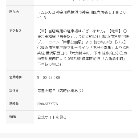
所在地
〒221-0802 神奈川県横浜市神奈川区六角橋１丁目２８
−１８
アクセス
【車】当店専用の駐車場はございません。【電車】 ○
東急東横線「白楽駅」より徒歩約8分 ○横浜市営地下鉄
ブルーライン「岸根公園駅」より 徒歩約14分 【バス】
◯横浜市営地下鉄ブルーライン「岸根公園駅」より 039
系統 横浜駅西口行「六角橋中町」下車 徒歩約1分 ◯東
神奈川駅西口より 039系統 緑車庫前行 「六角橋中町」
下車徒歩約1分
営業時間
9：00 -17：00
定休日
毎週火曜日（臨時休業あり）
連絡先
08046772776
WEB
公式サイトを見る