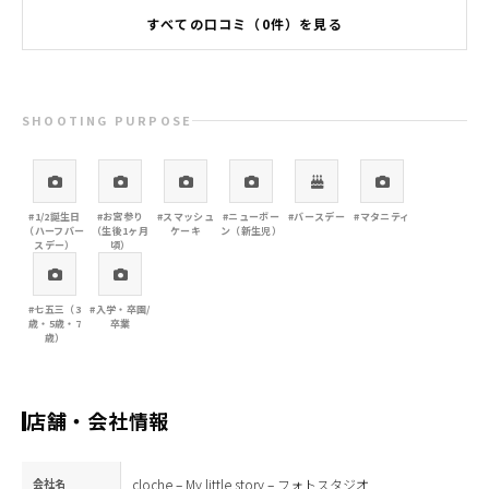
すべての口コミ（0件）を見る
SHOOTING PURPOSE
#1/2誕生日
#お宮参り
#スマッシュ
#ニューボー
#バースデー
#マタニティ
（ハーフバー
（生後1ヶ月
ケーキ
ン（新生児）
スデー）
頃）
#七五三（3
#入学・卒園/
歳・5歳・7
卒業
歳）
店舗・会社情報
会社名
cloche – My little story – フォトスタジオ