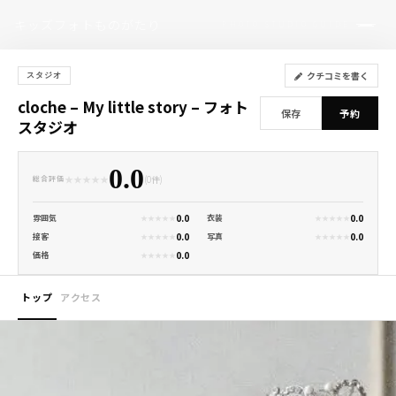
キッズフォトものがたり
PHOTO STUDIO GUIDE
クチコミを書く
スタジオ
cloche – My little story – フォト
保存
予約
スタジオ
0.0
★
★
★
★
★
(0件)
総合評価
0.0
0.0
雰囲気
衣装
★
★
★
★
★
★
★
★
★
★
0.0
0.0
接客
写真
★
★
★
★
★
★
★
★
★
★
0.0
価格
★
★
★
★
★
トップ
アクセス