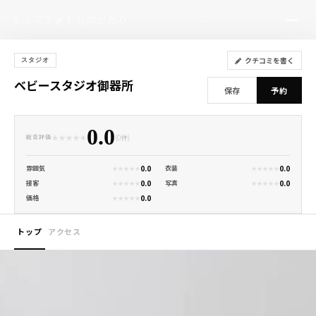
キッズフォトものがたり
PHOTO STUDIO GUIDE
クチコミを書く
スタジオ
ベビースタジオ御器所
保存
予約
0.0
★
★
★
★
★
(0件)
総合評価
0.0
0.0
雰囲気
衣装
★
★
★
★
★
★
★
★
★
★
0.0
0.0
接客
写真
★
★
★
★
★
★
★
★
★
★
0.0
価格
★
★
★
★
★
トップ
アクセス