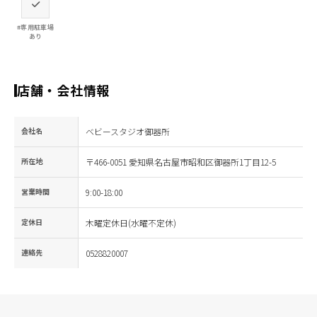
#専用駐車場
あり
店舗・会社情報
会社名
ベビースタジオ御器所
所在地
〒466-0051 愛知県名古屋市昭和区御器所1丁目12-5
営業時間
9:00-18:00
定休日
木曜定休日(水曜不定休)
連絡先
0528820007