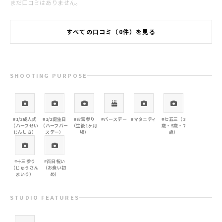
まだ口コミはありません。
すべての口コミ（0件）を見る
SHOOTING PURPOSE
#1/2成人式
#1/2誕生日
#お宮参り
#バースデー
#マタニティ
#七五三（3
（ハーフせい
（ハーフバー
（生後1ヶ月
歳・5歳・7
じんしき）
スデー）
頃）
歳）
#十三参り
#百日祝い
（じゅうさん
（お食い初
まいり）
め）
STUDIO FEATURES