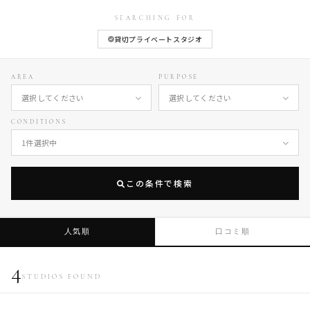
キッズフォトものがたり
SEARCHING FOR
PHOTO STUDIO GUIDE
貸切プライベートスタジオ
AREA
PURPOSE
選択してください
選択してください
CONDITIONS
1件選択中
この条件で検索
人気順
口コミ順
4
STUDIOS FOUND