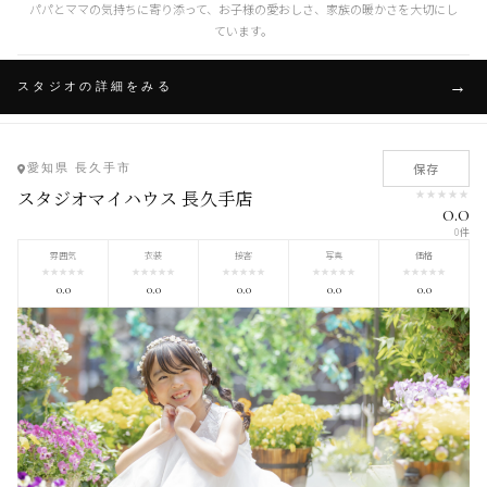
パパとママの気持ちに寄り添って、お子様の愛おしさ、家族の暖かさを大切にし
ています。
スタジオの詳細をみる
保存
愛知県 長久手市
スタジオマイハウス 長久手店
★
★
★
★
★
0.0
0件
雰囲気
衣装
接客
写真
価格
★
★
★
★
★
★
★
★
★
★
★
★
★
★
★
★
★
★
★
★
★
★
★
★
★
0.0
0.0
0.0
0.0
0.0