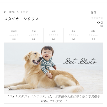
年齢：1歳未満。1歳バースデーなどの
お写真はシンプルプランorプレミアム
プランでの撮影となります。
保存
三重県 四日市市
スタジオ シリウス
★
★
★
★
★
0.0
0件
雰囲気
衣装
接客
写真
価格
★
★
★
★
★
★
★
★
★
★
★
★
★
★
★
★
★
★
★
★
★
★
★
★
★
0.0
0.0
0.0
0.0
0.0
" フォトスタジオ「シリウス」は、 お客様の人生に寄り添う写真館を
目指しています。 "