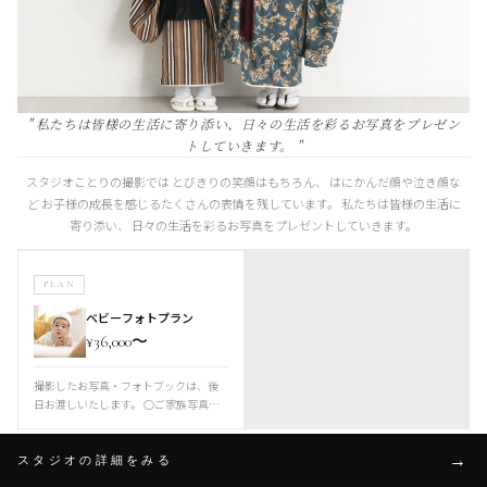
" 私たちは皆様の生活に寄り添い、日々の生活を彩るお写真をプレゼン
トしていきます。 "
スタジオことりの撮影では とびきりの笑顔はもちろん、 はにかんだ顔や泣き顔な
ど お子様の成長を感じるたくさんの表情を残しています。 私たちは皆様の生活に
寄り添い、 日々の生活を彩るお写真をプレゼントしていきます。
PLAN
ベビーフォトプラン
¥36,000〜
撮影したお写真・フォトブックは、後
日お渡しいたします。 ○ご家族写真の
撮影もOK ○掛け着のレンタルご用意ご
ざいます。 ○お衣装は、ロンパース・
ベビー袴などご用意ございます。（サ
スタジオの詳細をみる
イズ：60cm〜） ○主役のお子様の対象