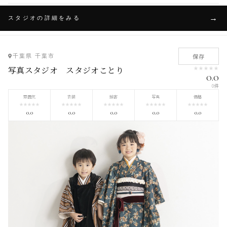
スタジオの詳細をみる
保存
千葉県 千葉市
写真スタジオ スタジオことり
★
★
★
★
★
0.0
0件
雰囲気
衣装
接客
写真
価格
★
★
★
★
★
★
★
★
★
★
★
★
★
★
★
★
★
★
★
★
★
★
★
★
★
0.0
0.0
0.0
0.0
0.0