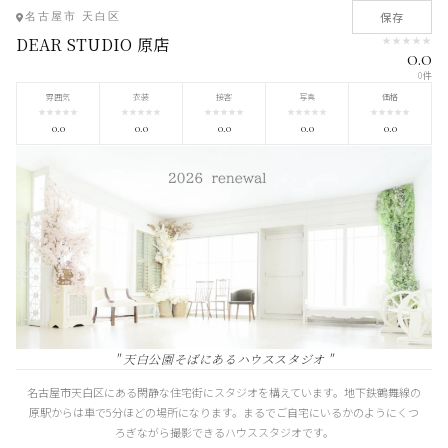
保存
名古屋市 天白区
DEAR STUDIO 原店
★
★
★
★
★
0.0
0件
雰囲気
衣装
接客
写真
価格
★
★
★
★
★
★
★
★
★
★
★
★
★
★
★
★
★
★
★
★
★
★
★
★
★
0.0
0.0
0.0
0.0
0.0
" 天白公園そばにあるハウススタジオ "
名古屋市天白区にある閑静な住宅街にスタジオを構えています。地下鉄鶴舞線の
原駅からは車で5分ほどの場所になります。まるでご自宅にいるかのようにくつ
ろぎながら撮影できるハウススタジオです。