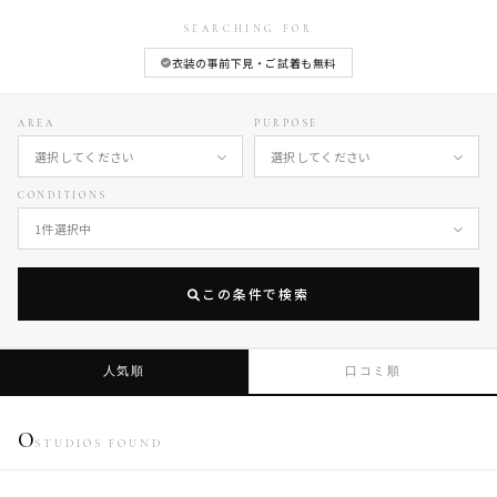
キッズフォトものがたり
SEARCHING FOR
PHOTO STUDIO GUIDE
衣装の事前下見・ご試着も無料
AREA
PURPOSE
選択してください
選択してください
CONDITIONS
1件選択中
この条件で検索
人気順
口コミ順
0
STUDIOS FOUND