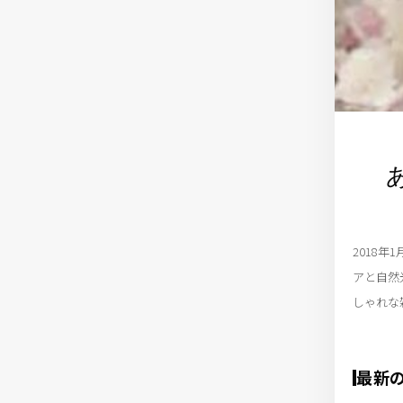
2018年
アと自然
しゃれな
最新