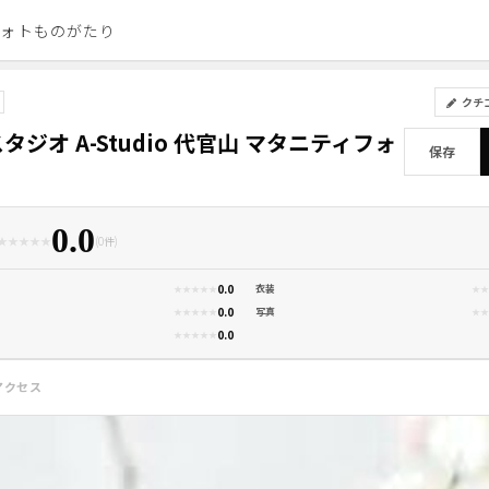
フォトものがたり
PHOTO STUDIO GU
クチ
タジオ A-Studio 代官山 マタニティフォ
保存
0.0
★
★
★
★
★
(0件)
0.0
衣装
★
★
★
★
★
★
★
0.0
写真
★
★
★
★
★
★
★
0.0
★
★
★
★
★
アクセス