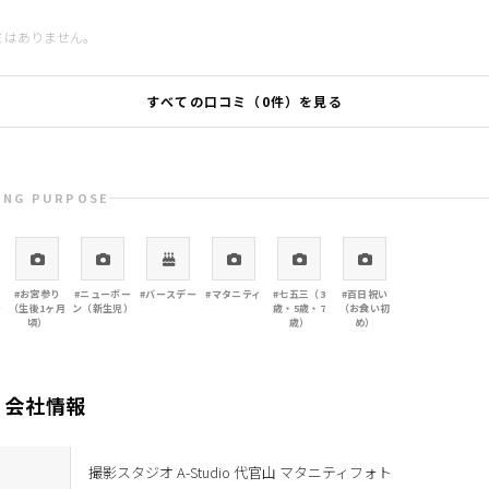
ミはありません。
すべての口コミ（0件）を見る
ING PURPOSE
#お宮参り
#ニューボー
#バースデー
#マタニティ
#七五三（3
#百日祝い
ー
（生後1ヶ月
ン（新生児）
歳・5歳・7
（お食い初
頃）
歳）
め）
・会社情報
撮影スタジオ A-Studio 代官山 マタニティフォト