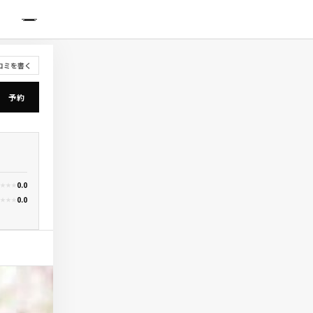
IDE
コミを書く
予約
0.0
★
★
★
0.0
★
★
★