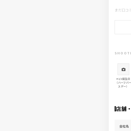
まだ口コ
SHOOT
#1/2誕生日
（ハーフバ
スデー）
店舗
会社名