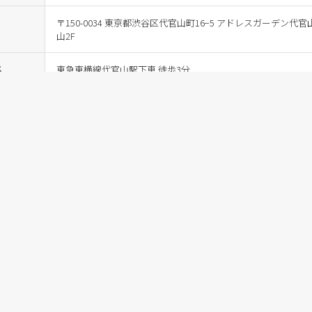
〒150-0034 東京都渋谷区代官⼭町16−5 アドレスガーデン代官
⼭2F
ス
東急東横線代官⼭駅下⾞ 徒歩3分
間
9：30～18：30
毎週水曜・年末年始
03-5457-1025
プ