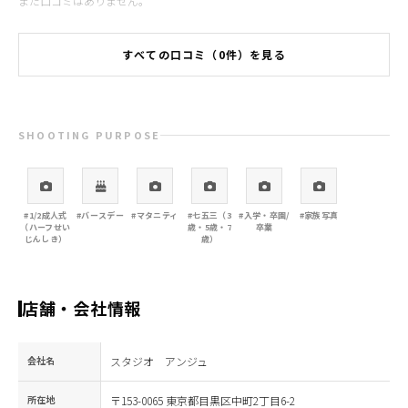
まだ口コミはありません。
すべての口コミ（0件）を見る
SHOOTING PURPOSE
#1/2成人式
#バースデー
#マタニティ
#七五三（3
#入学・卒園/
#家族写真
（ハーフせい
歳・5歳・7
卒業
じんしき）
歳）
店舗・会社情報
会社名
スタジオ アンジュ
所在地
〒153-0065 東京都目黒区中町2丁目6-2