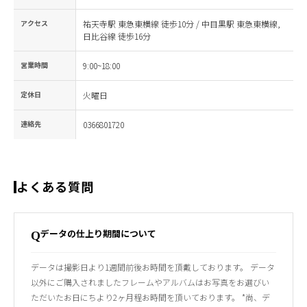
アクセス
祐天寺駅 東急東横線 徒歩10分 / 中目黒駅 東急東横線,
日比谷線 徒歩16分
営業時間
9:00~18:00
定休日
火曜日
連絡先
0366801720
よくある質問
データの仕上り期間について
Q
データは撮影日より1週間前後お時間を頂戴しております。 データ
以外にご購入されましたフレームやアルバムはお写真をお選びい
ただいたお日にちより2ヶ月程お時間を頂いております。 *尚、デ