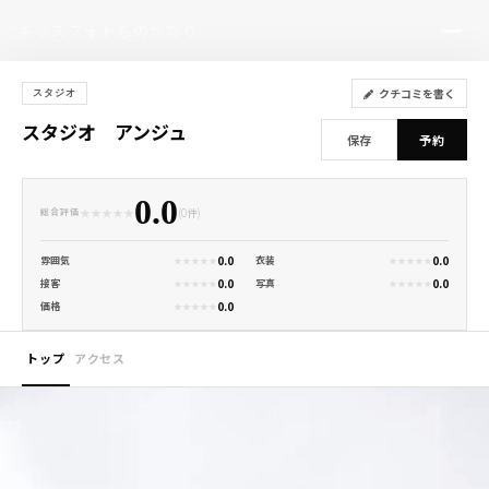
キッズフォトものがたり
PHOTO STUDIO GUIDE
クチコミを書く
スタジオ
スタジオ アンジュ
保存
予約
0.0
★
★
★
★
★
(0件)
総合評価
0.0
0.0
雰囲気
衣装
★
★
★
★
★
★
★
★
★
★
0.0
0.0
接客
写真
★
★
★
★
★
★
★
★
★
★
0.0
価格
★
★
★
★
★
トップ
アクセス