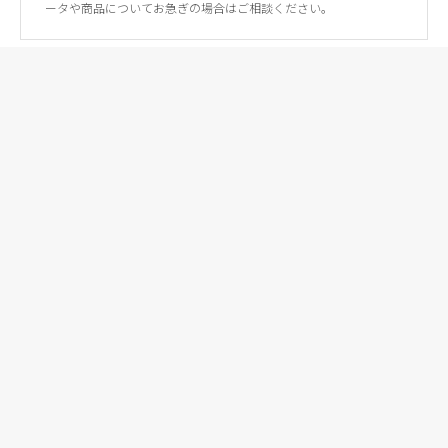
ータや商品についてお急ぎの場合はご相談ください。
マップ
キッズフォトものがたり
お子様の、一瞬を。一生の宝に。