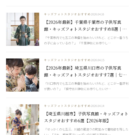
2026.04.16
キッズフォトスタジオおすすめ
【2026年最新】千葉県千葉市の子供写真
館・キッズフォトスタジオおすすめ8選｜七
五三・お宮参りに人気の神社も紹介
「千葉市内で七五三の準備を始めたいけれど、どこが一番うち
の子に合っているの？」 「千葉神社にお参りし…
2026.04.15
キッズフォトスタジオおすすめ
【2026年最新】埼玉県川口市の子供写真
館・キッズフォトスタジオおすす7選｜七五
三・お宮参りに人気の神社も紹介
「川口市内で七五三の準備を始めたいけれど、どこが一番評判
が良いの？」 「鎮守氷川神社にお参りしたいけ…
2026.04.14
キッズフォトスタジオおすすめ
【埼玉県川越市】子供写真館・キッズフォト
スタジオおすすめ6選【2026年版】
「せっかくの七五三、川越の蔵造りの町並みで着物姿を残した
い」 「でも、観光客でいっぱいの川越で子供を…