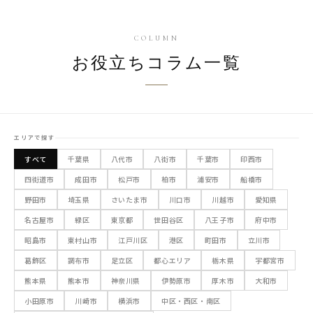
キッズフォトものがたり
PHOTO STUDIO GUIDE
COLUMN
お役立ちコラム一覧
エリアで探す
すべて
千葉県
八代市
八街市
千葉市
印西市
四街道市
成田市
松戸市
柏市
浦安市
船橋市
野田市
埼玉県
さいたま市
川口市
川越市
愛知県
名古屋市
緑区
東京都
世田谷区
八王子市
府中市
昭島市
東村山市
江戸川区
港区
町田市
立川市
葛飾区
調布市
足立区
都心エリア
栃木県
宇都宮市
熊本県
熊本市
神奈川県
伊勢原市
厚木市
大和市
小田原市
川崎市
横浜市
中区・西区・南区