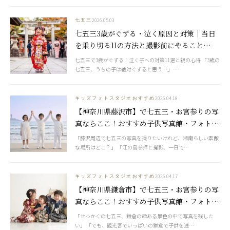
2026.05.03
七五三
七五三3歳がぐずる・泣く原因と対策｜当日
を乗り切る11の方法と撮影前にやること
【2026年版】
七五三で3歳がぐずる！泣く子への対策11選と親の心得 「3歳の
七五三、うちの子は絶対ぐずると思う…」…
2026.04.18
キッズフォトスタジオおすすめ
【神奈川県藤沢市】で七五三・お宮参りの写
真ならここ！おすすめ子供写真館・フォトス
タジオ7選【2026年最新】
「藤沢周辺で七五三の写真を撮りたいけれど、湘南らしい素敵
な場所はどこ？」 「江の島参拝と撮影、一日で…
2026.04.17
キッズフォトスタジオおすすめ
【神奈川県鎌倉市】で七五三・お宮参りの写
真ならここ！おすすめ子供写真館・フォトス
タジオ6選【2026年最新】
「せっかくの七五三、鎌倉の趣ある景色の中で写真を残した
い」 「でも、観光客でいっぱいの鎌倉で子供を連…