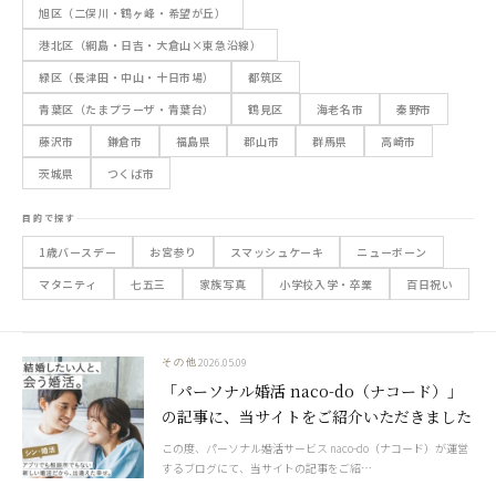
旭区（二俣川・鶴ヶ峰・希望が丘）
港北区（綱島・日吉・大倉山×東急沿線）
緑区（長津田・中山・十日市場）
都筑区
青葉区（たまプラーザ・青葉台）
鶴見区
海老名市
秦野市
藤沢市
鎌倉市
福島県
郡山市
群馬県
高崎市
茨城県
つくば市
目的で探す
1歳バースデー
お宮参り
スマッシュケーキ
ニューボーン
マタニティ
七五三
家族写真
小学校入学・卒業
百日祝い
2026.05.09
その他
「パーソナル婚活 naco-do（ナコード）」
の記事に、当サイトをご紹介いただきました
この度、パーソナル婚活サービス naco-do（ナコード）が運営
するブログにて、当サイトの記事をご紹…