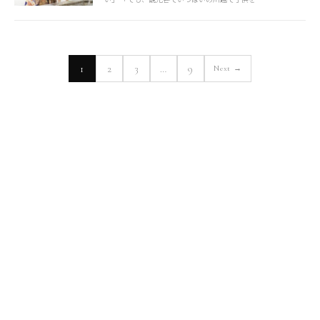
1
2
3
…
9
Next →