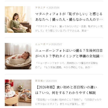
2026.05.09
マタニティ
マタニティフォトが「恥ずかしい」と感じる
あなたへ｜撮った人・撮らなかった人のリア
ルな声【2026年版】
「マタニティフォト、撮ってみたいけど…正直、恥ずかしい気
がして」 そう感じているプレママさんは、実は…
2026.05.07
ニューボーン
ニューボーンフォトはいつ撮る？生後何日目
がベスト？予約タイミングと準備の全知識
【2026年版】
「ニューボーンフォトって、具体的にいつ撮るのが正解な
の？」 「もう生後2週間。今から予約しても、あの…
2026.05.04
百日祝い
【2026年版】食い初めと百日祝いの違い
は？いつ、何をする？わかりやすく解説
「百日祝いってお食い初めのこと？別物？」「100日ぴったり
にやらないとダメ？」 赤ちゃんが誕生し、怒…