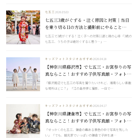
2026.05.03
七五三
七五三3歳がぐずる・泣く原因と対策｜当日
を乗り切る11の方法と撮影前にやること
【2026年版】
七五三で3歳がぐずる！泣く子への対策11選と親の心得 「3歳の
七五三、うちの子は絶対ぐずると思う…」…
2026.04.18
キッズフォトスタジオおすすめ
【神奈川県藤沢市】で七五三・お宮参りの写
真ならここ！おすすめ子供写真館・フォトス
タジオ7選【2026年最新】
「藤沢周辺で七五三の写真を撮りたいけれど、湘南らしい素敵
な場所はどこ？」 「江の島参拝と撮影、一日で…
2026.04.17
キッズフォトスタジオおすすめ
【神奈川県鎌倉市】で七五三・お宮参りの写
真ならここ！おすすめ子供写真館・フォトス
タジオ6選【2026年最新】
「せっかくの七五三、鎌倉の趣ある景色の中で写真を残した
い」 「でも、観光客でいっぱいの鎌倉で子供を連…