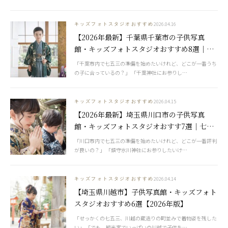
2026.04.16
キッズフォトスタジオおすすめ
【2026年最新】千葉県千葉市の子供写真
館・キッズフォトスタジオおすすめ8選｜七
五三・お宮参りに人気の神社も紹介
「千葉市内で七五三の準備を始めたいけれど、どこが一番うち
の子に合っているの？」 「千葉神社にお参りし…
2026.04.15
キッズフォトスタジオおすすめ
【2026年最新】埼玉県川口市の子供写真
館・キッズフォトスタジオおすす7選｜七五
三・お宮参りに人気の神社も紹介
「川口市内で七五三の準備を始めたいけれど、どこが一番評判
が良いの？」 「鎮守氷川神社にお参りしたいけ…
2026.04.14
キッズフォトスタジオおすすめ
【埼玉県川越市】子供写真館・キッズフォト
スタジオおすすめ6選【2026年版】
「せっかくの七五三、川越の蔵造りの町並みで着物姿を残した
い」 「でも、観光客でいっぱいの川越で子供を…