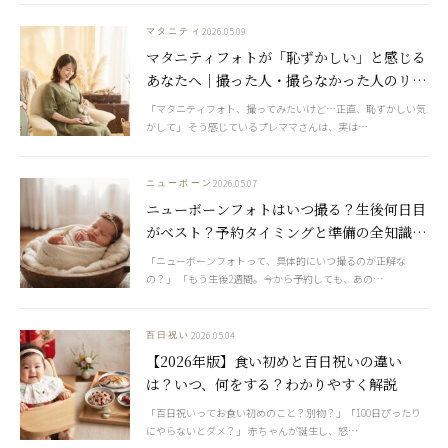
2026.05.09
マタニティ
マタニティフォトが「恥ずかしい」と感じる
あなたへ｜撮った人・撮らなかった人のリア
ルな声【2026年版】
「マタニティフォト、撮ってみたいけど…正直、恥ずかしい気
がして」 そう感じているプレママさんは、実は…
2026.05.07
ニューボーン
ニューボーンフォトはいつ撮る？生後何日目
がベスト？予約タイミングと準備の全知識
【2026年版】
「ニューボーンフォトって、具体的にいつ撮るのが正解な
の？」 「もう生後2週間。今から予約しても、あの…
2026.05.04
百日祝い
【2026年版】食い初めと百日祝いの違い
は？いつ、何をする？わかりやすく解説
「百日祝いってお食い初めのこと？別物？」「100日ぴったり
にやらないとダメ？」 赤ちゃんが誕生し、怒…