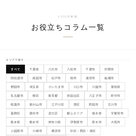
キッズフォトものがたり
PHOTO STUDIO GUIDE
COLUMN
お役立ちコラム一覧
エリアで探す
すべて
千葉県
八代市
八街市
千葉市
印西市
四街道市
成田市
松戸市
柏市
浦安市
船橋市
野田市
埼玉県
さいたま市
川口市
川越市
愛知県
名古屋市
緑区
東京都
世田谷区
八王子市
府中市
昭島市
東村山市
江戸川区
港区
町田市
立川市
葛飾区
調布市
足立区
都心エリア
栃木県
宇都宮市
熊本県
熊本市
神奈川県
伊勢原市
厚木市
大和市
小田原市
川崎市
横浜市
中区・西区・南区