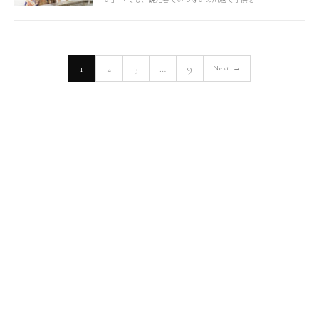
1
2
3
…
9
Next →