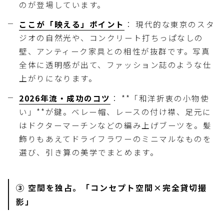
のが登場しています。
ここが「映える」ポイント
： 現代的な東京のスタ
ジオの自然光や、コンクリート打ちっぱなしの
壁、アンティーク家具との相性が抜群です。写真
全体に透明感が出て、ファッション誌のような仕
上がりになります。
2026年流・成功のコツ
： **「和洋折衷の小物使
い」**が鍵。ベレー帽、レースの付け襟、足元に
はドクターマーチンなどの編み上げブーツを。髪
飾りもあえてドライフラワーのミニマルなものを
選び、引き算の美学でまとめます。
③ 空間を独占。「コンセプト空間×完全貸切撮
影」