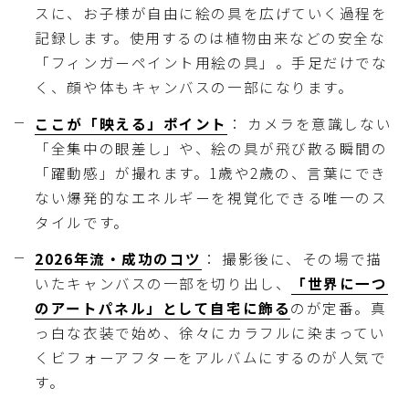
スに、お子様が自由に絵の具を広げていく過程を
記録します。使用するのは植物由来などの安全な
「フィンガーペイント用絵の具」。手足だけでな
く、顔や体もキャンバスの一部になります。
ここが「映える」ポイント
： カメラを意識しない
「全集中の眼差し」や、絵の具が飛び散る瞬間の
「躍動感」が撮れます。1歳や2歳の、言葉にでき
ない爆発的なエネルギーを視覚化できる唯一のス
タイルです。
2026年流・成功のコツ
： 撮影後に、その場で描
いたキャンバスの一部を切り出し、
「世界に一つ
のアートパネル」として自宅に飾る
のが定番。真
っ白な衣装で始め、徐々にカラフルに染まってい
くビフォーアフターをアルバムにするのが人気で
す。